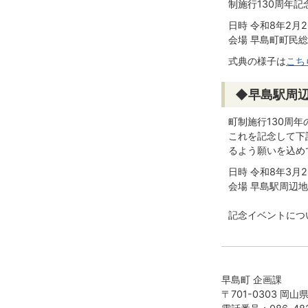
制施行130周年
日時 令和8年2月2
会場 早島町町民
式典の様子は
こち
◆早島駅周
町制施行130周
これを記念して下
るよう願いを込め
日時 令和8年3月
会場 早島駅周辺
記念イベントにつ
早島町 企画課
〒701-0303 岡