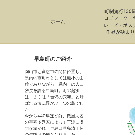
町制施行130
ロゴマーク・
ホーム
レーズ・ポス
作品が決まり
早島町のご紹介
岡山市と倉敷市の間に位置し、
県内の市町村としては最小の面
積でありながら、県内一の人口
密度を誇る早島町。町の起源
は、古くは「吉備の穴海」と呼
ばれる海に浮かぶ一つの島でし
た。
今から440年ほど前、戦国大名
の宇喜多秀家によって干潟に堤
防が築かれ、早島は児島湾干拓
の先駆けの地となりました。