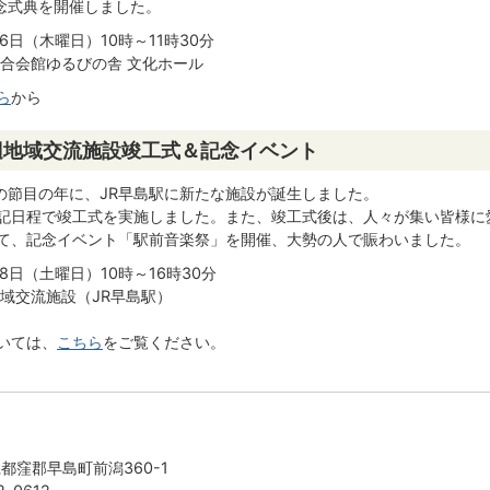
記念式典を開催しました。
6日（木曜日）10時～11時30分
総合会館ゆるびの舎 文化ホール
ら
から
辺地域交流施設竣工式＆記念イベント
年の節目の年に、JR早島駅に新たな施設が誕生しました。
記日程で竣工式を実施しました。また、竣工式後は、人々が集い皆様に
て、記念イベント「駅前音楽祭」を開催、大勢の人で賑わいました。
28日（土曜日）10時～16時30分
地域交流施設（JR早島駅）
いては、
こちら
をご覧ください。
山県都窪郡早島町前潟360-1