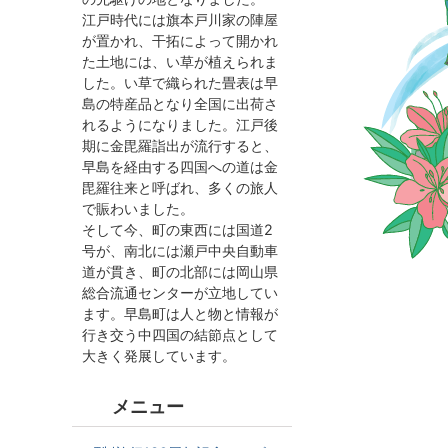
江戸時代には旗本戸川家の陣屋
が置かれ、干拓によって開かれ
た土地には、い草が植えられま
した。い草で織られた畳表は早
島の特産品となり全国に出荷さ
れるようになりました。江戸後
期に金毘羅詣出が流行すると、
早島を経由する四国への道は金
毘羅往来と呼ばれ、多くの旅人
で賑わいました。
そして今、町の東西には国道2
号が、南北には瀬戸中央自動車
道が貫き、町の北部には岡山県
総合流通センターが立地してい
ます。早島町は人と物と情報が
行き交う中四国の結節点として
大きく発展しています。
メニュー