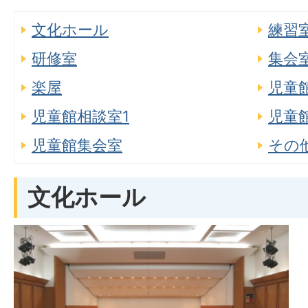
文化ホール
練習
研修室
集会
楽屋
児童
児童館相談室1
児童
児童館集会室
その
文化ホール