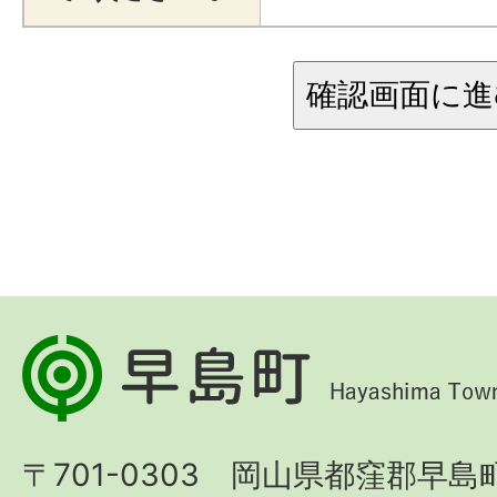
早
島
町
〒701-0303 岡山県都窪郡早島町
Hayashima