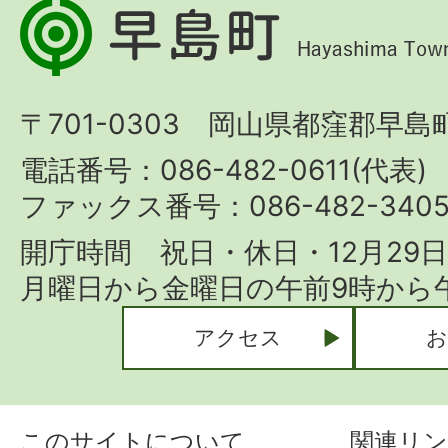
早
島
町
〒701-0303 岡山県都窪郡早島町
Hayashima
Town
電話番号：086-482-0611(代表)
ファックス番号：086-482-340
開庁時間 祝日・休日・12月29
月曜日から金曜日の午前9時から午
アクセス
お
このサイトについて
関連リン