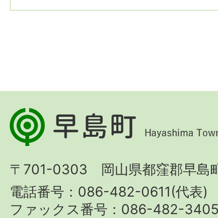
早
島
町
〒701-0303 岡山県都窪郡早島町
Hayashima
Town
電話番号：086-482-0611(代表)
ファックス番号：086-482-340