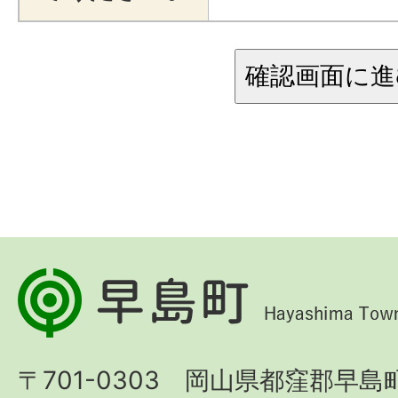
早
島
町
〒701-0303 岡山県都窪郡早島町
Hayashima