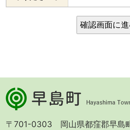
早
島
町
〒701-0303 岡山県都窪郡早島町
Hayashima