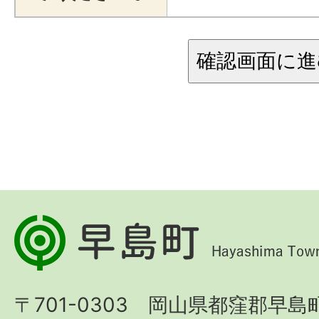
早
島
町
〒701-0303 岡山県都窪郡早島町
Hayashima