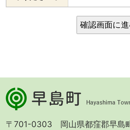
早
島
町
〒701-0303 岡山県都窪郡早島町
Hayashima