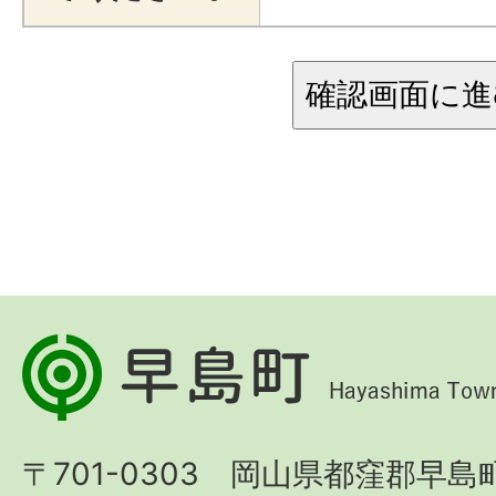
早
島
町
〒701-0303 岡山県都窪郡早島町
Hayashima