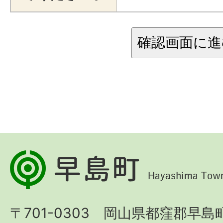
早
島
町
〒701-0303 岡山県都窪郡早島町
Hayashima