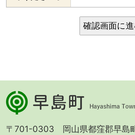
早
島
町
〒701-0303 岡山県都窪郡早島町
Hayashima