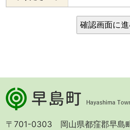
早
島
町
〒701-0303 岡山県都窪郡早島町
Hayashima