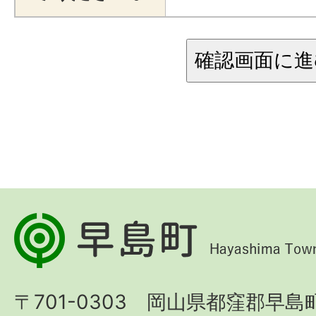
早
島
町
〒701-0303 岡山県都窪郡早島町
Hayashima