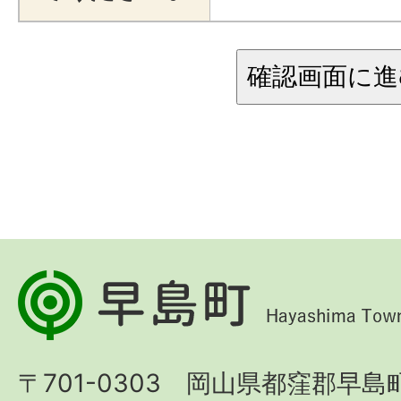
早
島
町
〒701-0303 岡山県都窪郡早島町
Hayashima