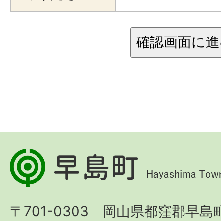
早
島
町
〒701-0303 岡山県都窪郡早島町
Hayashima