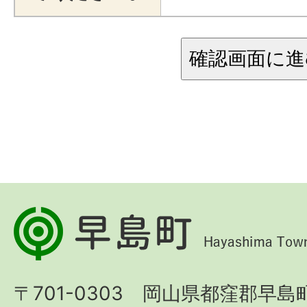
早
島
町
〒701-0303 岡山県都窪郡早島町
Hayashima