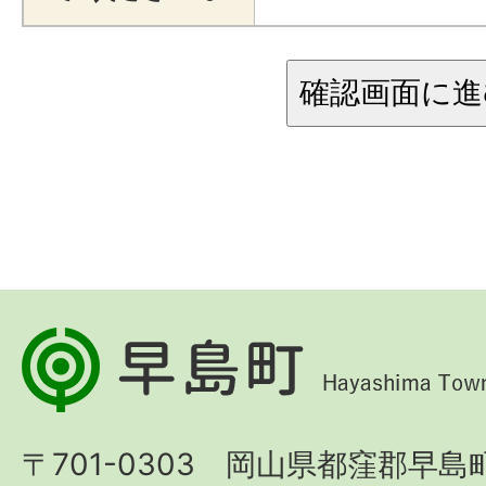
早
島
町
〒701-0303 岡山県都窪郡早島町
Hayashima