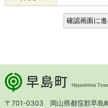
早
島
町
〒701-0303 岡山県都窪郡早島町
Hayashima