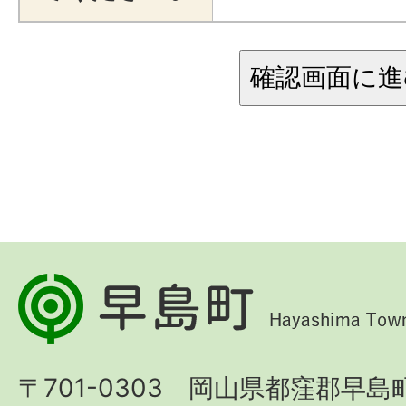
早
島
町
〒701-0303 岡山県都窪郡早島町
Hayashima