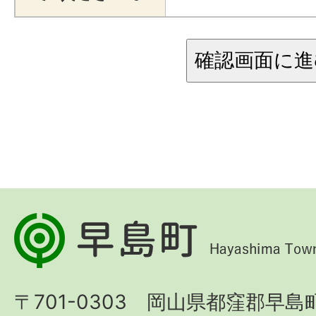
早
島
町
〒701-0303 岡山県都窪郡早島町
Hayashima