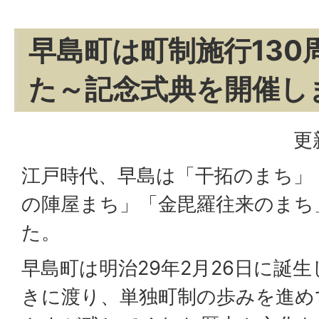
早島町は町制施行130
た～記念式典を開催し
更
江戸時代、早島は「干拓のまち」
の陣屋まち」「金毘羅往来のまち
た。
早島町は明治29年2月26日に誕生
きに渡り、単独町制の歩みを進め