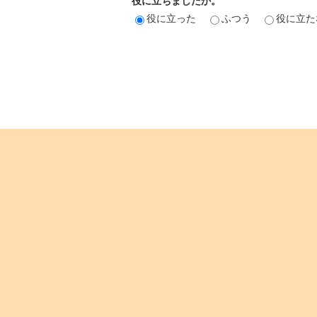
役に立ちましたか。
役に立った
ふつう
役に立た