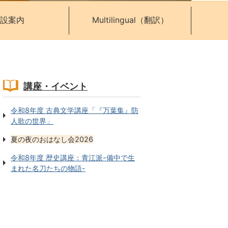
設案内
Multilingual（翻訳）
講座・イベント
令和8年度 古典文学講座「『万葉集』防
人歌の世界」
夏の夜のおはなし会2026
令和8年度 歴史講座：青江派-備中で生
まれた名刀たちの物語-