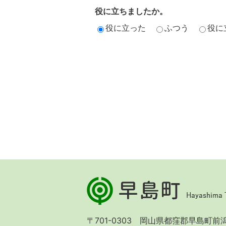
役に立ちましたか。
役に立った
ふつう
役に
早
島
町
Hayashima
〒701-0303 岡山県都窪郡早島町前潟 
Town