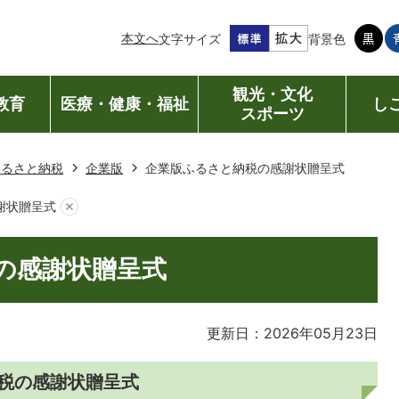
本文へ
文字サイズ
背景色
観光・文化
教育
医療・健康・福祉
し
スポーツ
ふるさと納税
企業版
企業版ふるさと納税の感謝状贈呈式
謝状贈呈式
の感謝状贈呈式
更新日：2026年05月23日
税の感謝状贈呈式