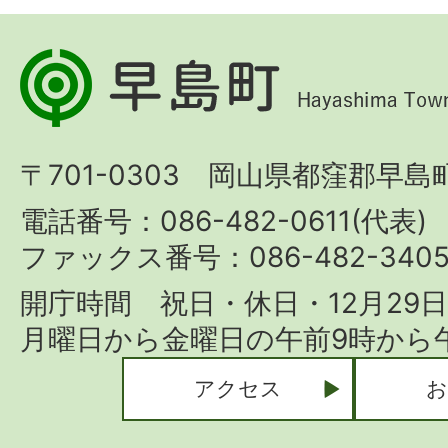
早
島
町
〒701-0303 岡山県都窪郡早島町
Hayashima
Town
電話番号：086-482-0611(代表)
ファックス番号：086-482-340
開庁時間 祝日・休日・12月29
月曜日から金曜日の午前9時から午
アクセス
お