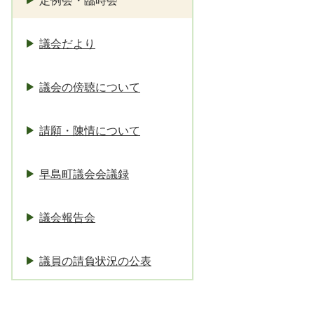
定例会・臨時会
議会だより
議会の傍聴について
請願・陳情について
早島町議会会議録
議会報告会
議員の請負状況の公表