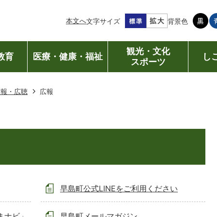
本文へ
文字サイズ
背景色
観光・文化
教育
医療・健康・福祉
し
スポーツ
広報・広聴
広報
早島町公式LINEをご利用ください
まナビ」
早島町メールマガジン