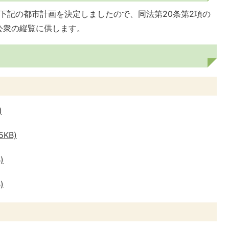
り下記の都市計画を決定しましたので、同法第20条第2項の
公衆の縦覧に供します。
)
5KB)
)
)