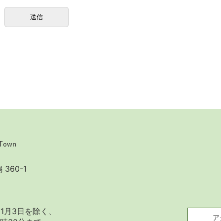
360-1
1月3日を除く、
ア