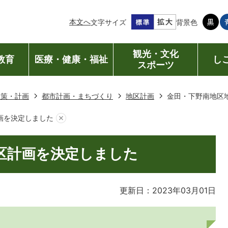
本文へ
文字サイズ
背景色
観光・文化
教育
医療・健康・福祉
し
スポーツ
政策・計画
都市計画・まちづくり
地区計画
金田・下野南地区
画を決定しました
区計画を決定しました
更新日：2023年03月01日