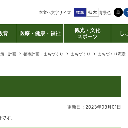
本文へ
文字サイズ
背景色
観光・文化
教育
医療・健康・福祉
し
スポーツ
政策・計画
都市計画・まちづくり
まちづくり
まちづくり憲章
更新日：2023年03月01日
針です。