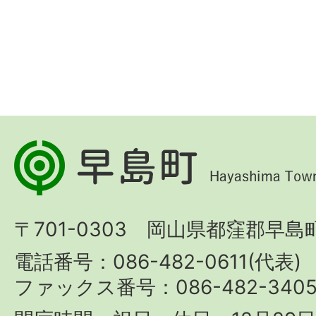
早
島
町
〒701-0303 岡山県都窪郡早島町
Hayashima
Town
電話番号：086-482-0611(代表)
ファックス番号：086-482-340