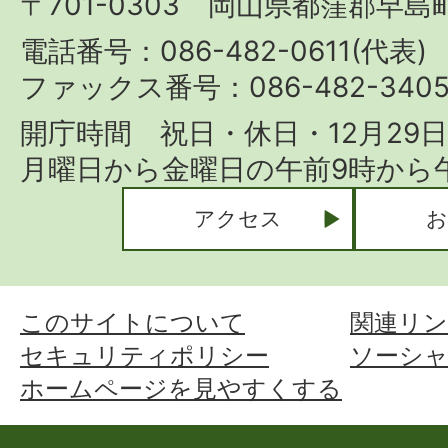
〒701-0303 岡山県都窪郡早島町
Hayashima
Town
電話番号：086-482-0611(代表)
ファックス番号：086-482-340
開庁時間 祝日・休日・12月29
月曜日から金曜日の午前9時から午
アクセス
お
このサイトについて
関連リン
セキュリティポリシー
ソーシ
ホームページを見やすくする