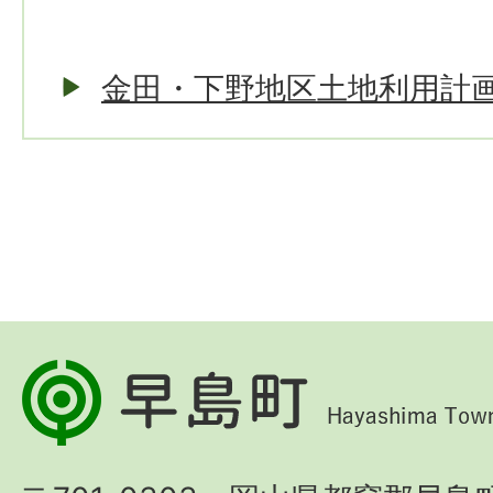
金田・下野地区土地利用計
早
島
町