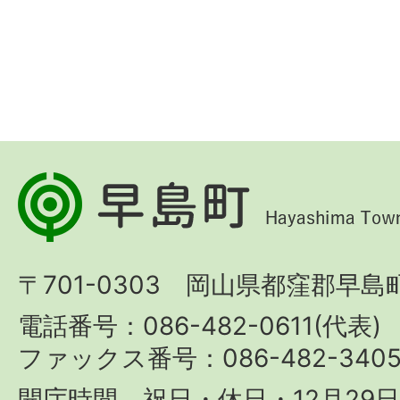
早
島
町
〒701-0303 岡山県都窪郡早島町
Hayashima
Town
電話番号：086-482-0611(代表)
ファックス番号：086-482-340
開庁時間 祝日・休日・12月29