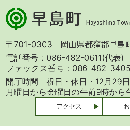
早
島
町
〒701-0303 岡山県都窪郡早島町
Hayashima
Town
電話番号：086-482-0611(代表)
ファックス番号：086-482-340
開庁時間 祝日・休日・12月29
月曜日から金曜日の午前9時から午
アクセス
お