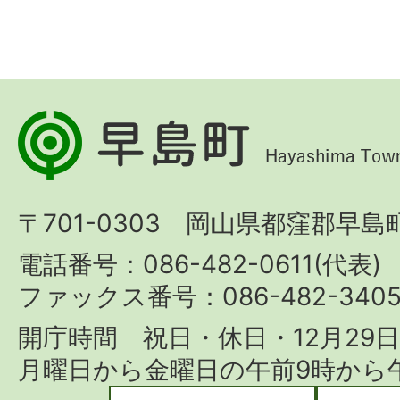
早
島
町
〒701-0303 岡山県都窪郡早島町
Hayashima
Town
電話番号：086-482-0611(代表)
ファックス番号：086-482-340
開庁時間 祝日・休日・12月29
月曜日から金曜日の午前9時から午