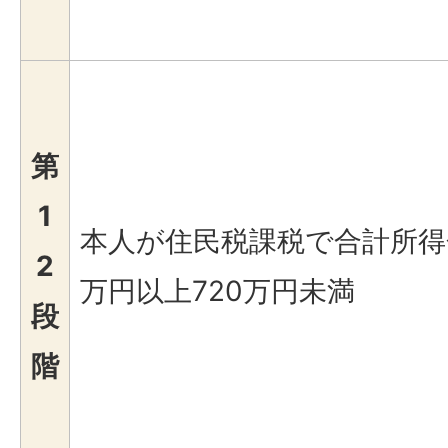
第
1
本人が住民税課税で合計所得
2
万円以上720万円未満
段
階