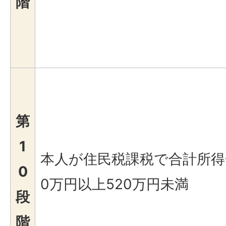
階
第
1
本人が住民税課税で合計所得
0
0万円以上520万円未満
段
階