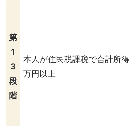
第
1
本人が住民税課税で合計所得
3
万円以上
段
階