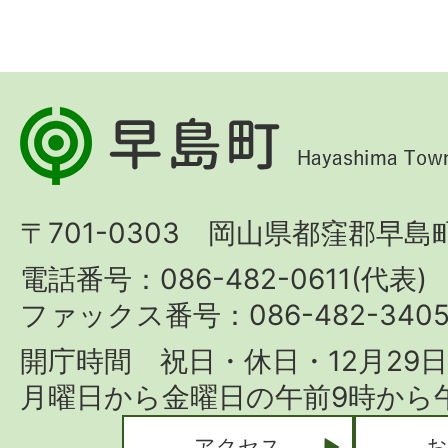
早
島
町
〒701-0303 岡山県都窪郡早島町
Hayashima
Town
電話番号：086-482-0611(代表)
ファックス番号：086-482-340
開庁時間 祝日・休日・12月29
月曜日から金曜日の午前9時から午
アクセス
お