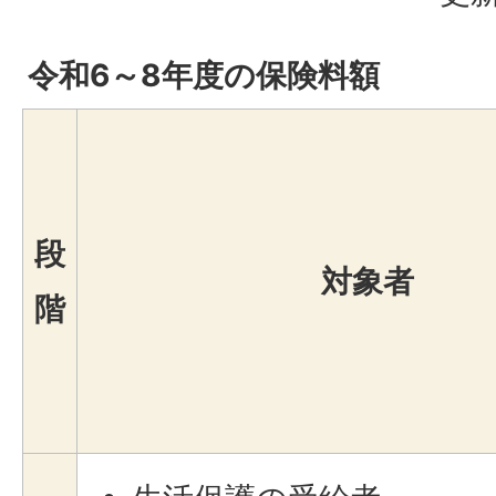
令和6～8年度の保険料額
段
対象者
階