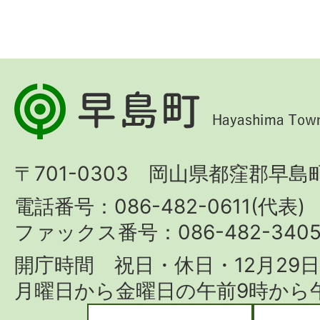
早
島
町
〒701-0303 岡山県都窪郡早島町
Hayashima
Town
電話番号：086-482-0611(代表)
ファックス番号：086-482-340
開庁時間 祝日・休日・12月29
月曜日から金曜日の午前9時から午