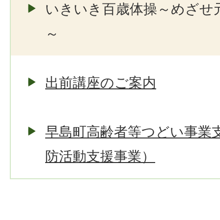
いきいき百歳体操～めざせ
～
出前講座のご案内
早島町高齢者等つどい事業
防活動支援事業）