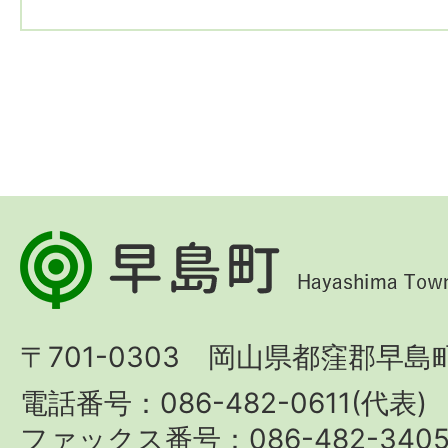
早
島
町
〒701-0303 岡山県都窪郡早島町
Hayashima
Town
電話番号：086-482-0611(代表)
ファックス番号：086-482-340