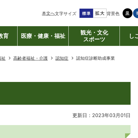
本文へ
文字サイズ
背景色
観光・文化
教育
医療・健康・福祉
し
スポーツ
福祉
高齢者福祉・介護
認知症
認知症診断助成事業
更新日：2023年03月01日