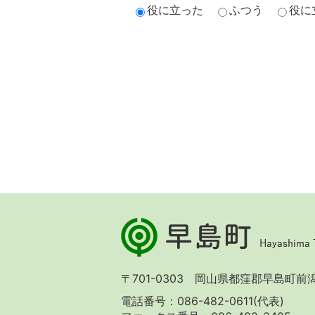
役に立った
ふつう
役に
早
島
町
Hayashima
〒701-0303 岡山県都窪郡早島町前潟 
Town
電話番号：086-482-0611(代表)