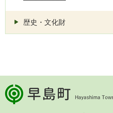
歴史・文化財
早
島
町