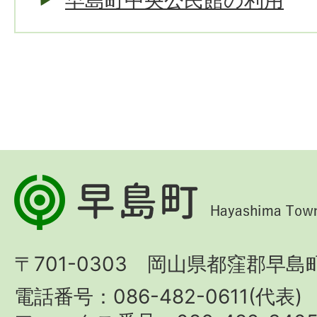
早島町中央公民館の利用
早
島
町
〒701-0303 岡山県都窪郡早島町
Hayashima
Town
電話番号：086-482-0611(代表)