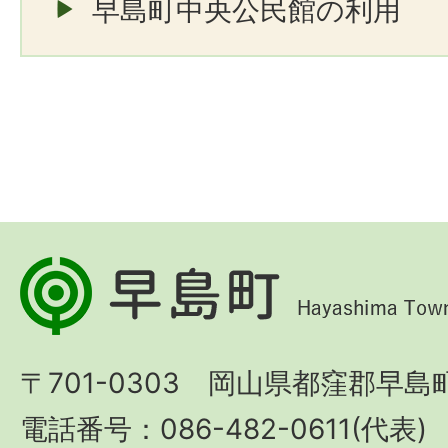
早島町中央公民館の利用
早
島
町
〒701-0303 岡山県都窪郡早島町
Hayashima
Town
電話番号：086-482-0611(代表)