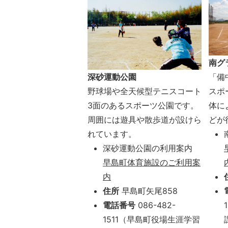
南グ
深砂運動公園
「備
野球場や全天候型テニスコート
スポ
3面のあるスポーツ公園です。
体に
周囲には遊具や散歩道が設けら
どが
れています。
深砂運動公園の利用案内
早島町体育施設のご利用案
内
住所
早島町矢尾858
電話番号
086-482-
1511（早島町役場生涯学習