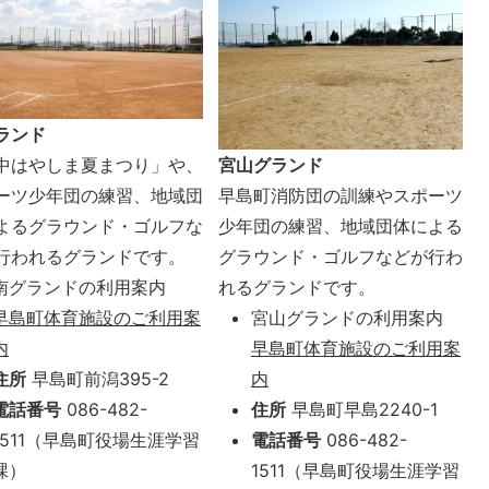
ランド
宮山グランド
中はやしま夏まつり」や、
早島町消防団の訓練やスポーツ
ーツ少年団の練習、地域団
少年団の練習、地域団体による
よるグラウンド・ゴルフな
グラウンド・ゴルフなどが行わ
行われるグランドです。
れるグランドです。
南グランドの利用案内
宮山グランドの利用案内
早島町体育施設のご利用案
早島町体育施設のご利用案
内
内
住所
早島町前潟395-2
住所
早島町早島2240-1
電話番号
086-482-
電話番号
086-482-
1511（早島町役場生涯学習
1511（早島町役場生涯学習
課）