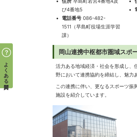
住所
早島町若宮4番地4及
び4番地5
電話番号
086-482-
1511（早島町役場生涯学習
課）
岡山連携中枢都市圏域スポ
よくある質問
活力ある地域経済・社会を形成し、
野において連携協約を締結し、魅力
この連携に伴い、更なるスポーツ振
施設を紹介しています。