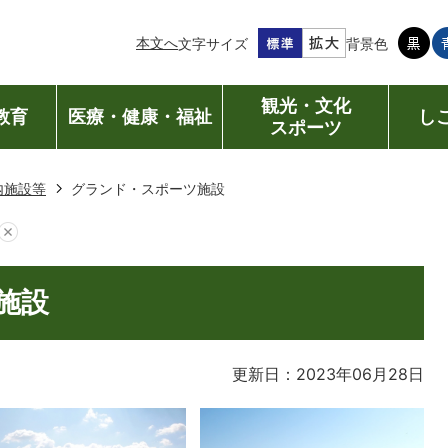
本文へ
文字サイズ
背景色
観光・文化
教育
医療・健康・福祉
し
スポーツ
内施設等
グランド・スポーツ施設
施設
更新日：2023年06月28日