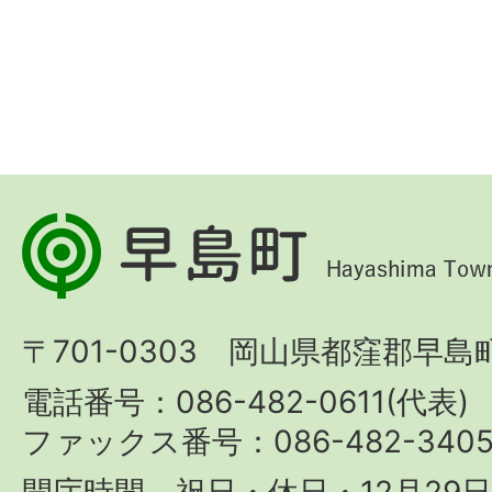
早
島
町
〒701-0303 岡山県都窪郡早島町
Hayashima
Town
電話番号：086-482-0611(代表)
ファックス番号：086-482-340