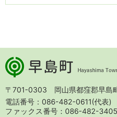
早
島
町
〒701-0303 岡山県都窪郡早島町
Hayashima
Town
電話番号：086-482-0611(代表)
ファックス番号：086-482-340