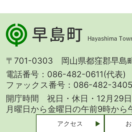
早
島
町
〒701-0303 岡山県都窪郡早島町
Hayashima
Town
電話番号：086-482-0611(代表)
ファックス番号：086-482-340
開庁時間 祝日・休日・12月29
月曜日から金曜日の午前9時から午
アクセス
お