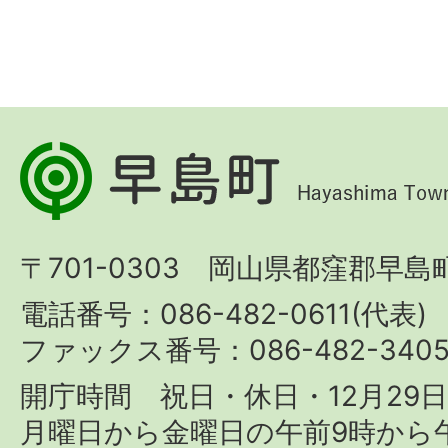
早
島
町
〒701-0303 岡山県都窪郡早島町
Hayashima
Town
電話番号：086-482-0611(代表)
ファックス番号：086-482-340
開庁時間 祝日・休日・12月29
月曜日から金曜日の午前9時から午