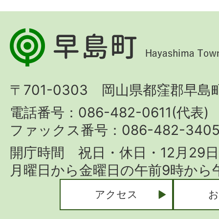
早
島
町
〒701-0303 岡山県都窪郡早島町
Hayashima
Town
電話番号：086-482-0611(代表)
ファックス番号：086-482-340
開庁時間 祝日・休日・12月29
月曜日から金曜日の午前9時から午
アクセス
お