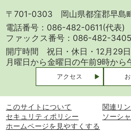
町
〒701-0303 岡山県都窪郡早島町
Hayashima
Town
電話番号：086-482-0611(代表)
ファックス番号：086-482-340
開庁時間 祝日・休日・12月29
月曜日から金曜日の午前9時から午
アクセス
お
このサイトについて
関連リン
セキュリティポリシー
ソーシ
ホームページを見やすくする