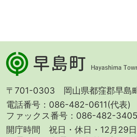
早
島
町
〒701-0303 岡山県都窪郡早島町
Hayashima
Town
電話番号：086-482-0611(代表)
ファックス番号：086-482-340
開庁時間 祝日・休日・12月29